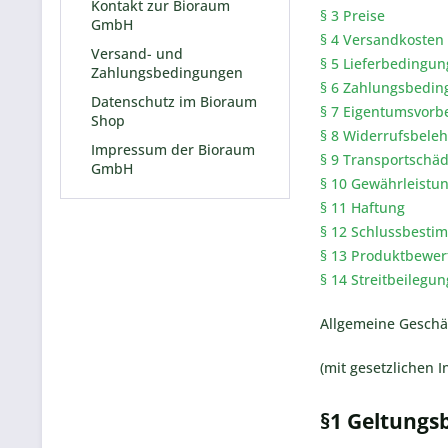
Kontakt zur Bioraum
§ 3 Preise
GmbH
§ 4 Versandkosten
Versand- und
§ 5 Lieferbedingu
Zahlungsbedingungen
§ 6 Zahlungsbedi
Datenschutz im Bioraum
§ 7 Eigentumsvorb
Shop
§ 8 Widerrufsbele
Impressum der Bioraum
§ 9 Transportschä
GmbH
§ 10 Gewährleistu
§ 11 Haftung
§ 12 Schlussbest
§ 13 Produktbewe
§ 14 Streitbeilegun
Allgemeine Gesch
(mit gesetzlichen 
§1 Geltungs