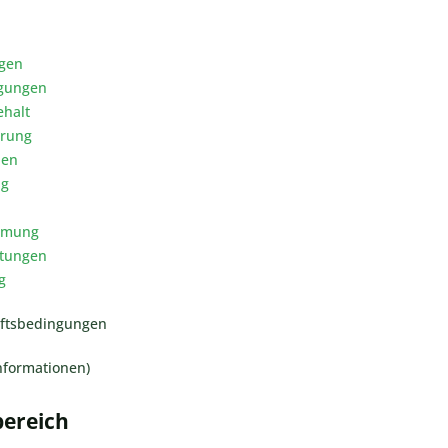
ngen
ngungen
ehalt
hrung
den
ng
immung
rtungen
g
äftsbedingungen
Informationen)
bereich