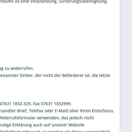
gentums ist eine Verpfändung, Sicherungsübereignung,
g zu widerrufen.
annter Dritter, der nicht der Beförderer ist, die letzte
 07631 1832-329, Fax 07631 1832999,
ersandter Brief, Telefax oder E-Mail) über Ihren Entschluss,
-Widerrufsformular verwenden, das jedoch nicht
eutige Erklärung auch auf unserer Website
Möglichkeit gebrauch, so werden wir Ihnen unverzüglich