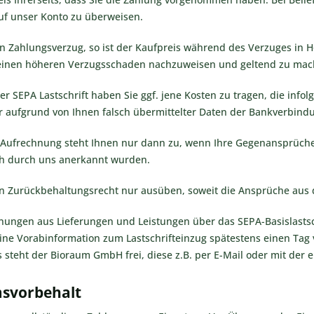
uf unser Konto zu überweisen.
n Zahlungsverzug, so ist der Kaufpreis während des Verzuges in 
 einen höheren Verzugsschaden nachzuweisen und geltend zu mac
per SEPA Lastschrift haben Sie ggf. jene Kosten zu tragen, die in
 aufgrund von Ihnen falsch übermittelter Daten der Bankverbind
r Aufrechnung steht Ihnen nur dann zu, wenn Ihre Gegenansprüche re
ich durch uns anerkannt wurden.
in Zurückbehaltungsrecht nur ausüben, soweit die Ansprüche aus d
ungen aus Lieferungen und Leistungen über das SEPA-Basislastschr
ine Vorabinformation zum Lastschrifteinzug spätestens einen Tag v
s steht der Bioraum GmbH frei, diese z.B. per E-Mail oder mit de
msvorbehalt