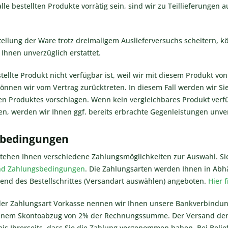
 alle bestellten Produkte vorrätig sein, sind wir zu Teillieferungen
ustellung der Ware trotz dreimaligem Auslieferversuchs scheitern, k
hnen unverzüglich erstattet.
tellte Produkt nicht verfügbar ist, weil wir mit diesem Produkt v
können wir vom Vertrag zurücktreten. In diesem Fall werden wir Si
en Produktes vorschlagen. Wenn kein vergleichbares Produkt verfüg
, werden wir Ihnen ggf. bereits erbrachte Gegenleistungen unver
sbedingungen
 stehen Ihnen verschiedene Zahlungsmöglichkeiten zur Auswahl. 
nd Zahlungsbedingungen
. Die Zahlungsarten werden Ihnen in Abhä
end des Bestellschrittes (Versandart auswählen) angeboten.
Hier 
der Zahlungsart Vorkasse nennen wir Ihnen unsere Bankverbindung
 einem Skontoabzug von 2% der Rechnungssumme. Der Versand der
s Ihrerseits, dass Sie die Zahlung vorgenommen haben. Bei Belie