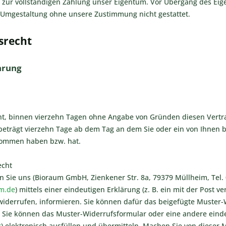
s zur vollständigen Zahlung unser Eigentum. Vor Übergang des Ei
 Umgestaltung ohne unsere Zustimmung nicht gestattet.
srecht
hrung
ht, binnen vierzehn Tagen ohne Angabe von Gründen diesen Vertra
 beträgt vierzehn Tage ab dem Tag an dem Sie oder ein von Ihnen ben
nommen haben bzw. hat.
echt
 Sie uns (Bioraum GmbH, Zienkener Str. 8a, 79379 Müllheim, Tel.
m.de
) mittels einer eindeutigen Erklärung (z. B. ein mit der Post v
widerrufen, informieren. Sie können dafür das beigefügte Muster
. Sie können das Muster-Widerrufsformular oder eine andere eind
r
) elektronisch ausfüllen und übermitteln. Machen Sie von dieser 