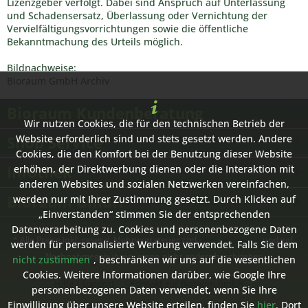
Lizenzgeber verfolgt. Dabei sind Anspruch auf Unterlassung
und Schadensersatz, Überlassung oder Vernichtung der
Vervielfältigungsvorrichtungen sowie die öffentliche
Bekanntmachung des Urteils möglich.
Bildnachweise:
Bioraum GmbH Archiv
Bioraum Kundenberatung
Wir nutzen Cookies, die für den technischen Betrieb der
Shop Service
Website erforderlich sind und stets gesetzt werden. Andere
Cookies, die den Komfort bei der Benutzung dieser Website
Infothek
erhöhen, der Direktwerbung dienen oder die Interaktion mit
anderen Websites und sozialen Netzwerken vereinfachen,
Bioraum GmbH
werden nur mit Ihrer Zustimmung gesetzt. Durch Klicken auf
„Einverstanden“ stimmen Sie der entsprechenden
Datenverarbeitung zu. Cookies und personenbezogene Daten
* Alle Preise inkl. gesetzl. Mehrwertsteuer zzgl.
Versandkosten
und ggf.
werden für personalisierte Werbung verwendet. Falls Sie dem
Nachnahmegebühren, wenn nicht anders beschrieben
nicht zustimmen
, beschränken wir uns auf die wesentlichen
Cookies. Weitere Informationen darüber, wie Google Ihre
Hilfe / Support
Kontakt zur Bioraum GmbH
personenbezogenen Daten verwendet, wenn Sie Ihre
Einwilligung über unsere Website erteilen, finden Sie
hier
. Dort
Versand- und Zahlungsbedingungen