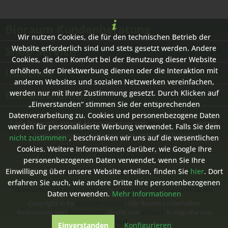
Bioraum Kundenberatung
Wir nutzen Cookies, die für den technischen Betrieb der
Shop Service
Website erforderlich sind und stets gesetzt werden. Andere
Cookies, die den Komfort bei der Benutzung dieser Website
Infothek
erhöhen, der Direktwerbung dienen oder die Interaktion mit
anderen Websites und sozialen Netzwerken vereinfachen,
Bioraum GmbH
werden nur mit Ihrer Zustimmung gesetzt. Durch Klicken auf
„Einverstanden“ stimmen Sie der entsprechenden
Datenverarbeitung zu. Cookies und personenbezogene Daten
* Alle Preise inkl. gesetzl. Mehrwertsteuer zzgl.
Versandkosten
und ggf.
werden für personalisierte Werbung verwendet. Falls Sie dem
Nachnahmegebühren, wenn nicht anders beschrieben
nicht zustimmen
, beschränken wir uns auf die wesentlichen
Cookies. Weitere Informationen darüber, wie Google Ihre
Hilfe / Support
Kontakt zur Bioraum GmbH
personenbezogenen Daten verwendet, wenn Sie Ihre
Einwilligung über unsere Website erteilen, finden Sie
hier
. Dort
Versand- und Zahlungsbedingungen
erfahren Sie auch, wie andere Dritte Ihre personenbezogenen
Datenschutz im Bioraum Shop
Impressum der Bioraum GmbH
Daten verwenden.
Mehr Informationen
Copyright © by
Bioraum GmbH
- Alle Rechte vorbehalten
Realisierung von
Shopdoktor
, Grafik von
info-art
, Fotografie von
ecomsult
Einverstanden
Konfigurieren