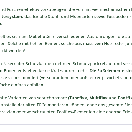
nd Furchen effektiv vorzubeugen, die von mit viel mechanischem
itersystem
, das für alle Stuhl- und Möbelarten sowie Fussböden 
e
.
elt es sich um Möbelfüße in verschiedenen Ausführungen, die auf 
n: Solche mit hohlen Beinen, solche aus massivem Holz- oder Jun
ückt werden!
en Fasern der Schutzkappen nehmen Schmutzpartikel auf und versc
nd Boden entstehen keine Kratzspuren mehr.
Die Fußelemente sin
sie sicher montiert (verschrauben oder aufstecken) - vorbei sind 
oche einfach abfallen.
lte Varianten von scratchnomore (
Tubefixx
,
Multifixx
und
Footfi
 anstelle der alten Füße montieren können, ohne das gesamte El
preizten oder verschraubten Footfixx-Elementen eine enorme Erlei