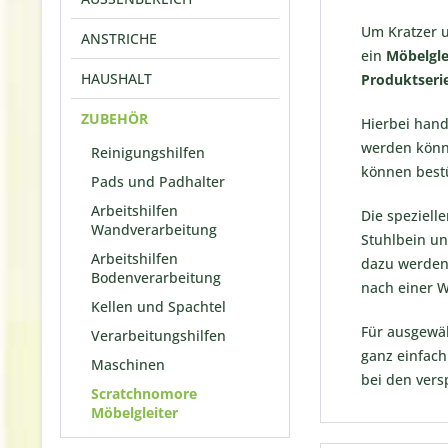
Um Kratzer u
ANSTRICHE
ein
Möbelgle
HAUSHALT
Produktseri
ZUBEHÖR
Hierbei hand
werden könne
Reinigungshilfen
können best
Pads und Padhalter
Arbeitshilfen
Die speziell
Wandverarbeitung
Stuhlbein u
Arbeitshilfen
dazu werden 
Bodenverarbeitung
nach einer W
Kellen und Spachtel
Für ausgewäh
Verarbeitungshilfen
ganz einfach
Maschinen
bei den vers
Scratchnomore
Möbelgleiter