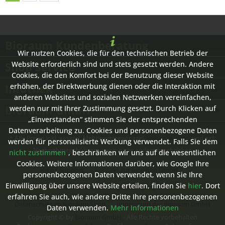
Bioraum Kundenberatung
Wir nutzen Cookies, die für den technischen Betrieb der
Shop Service
Website erforderlich sind und stets gesetzt werden. Andere
Cookies, die den Komfort bei der Benutzung dieser Website
Infothek
erhöhen, der Direktwerbung dienen oder die Interaktion mit
anderen Websites und sozialen Netzwerken vereinfachen,
Bioraum GmbH
werden nur mit Ihrer Zustimmung gesetzt. Durch Klicken auf
„Einverstanden“ stimmen Sie der entsprechenden
Datenverarbeitung zu. Cookies und personenbezogene Daten
* Alle Preise inkl. gesetzl. Mehrwertsteuer zzgl.
Versandkosten
und ggf.
werden für personalisierte Werbung verwendet. Falls Sie dem
Nachnahmegebühren, wenn nicht anders beschrieben
nicht zustimmen
, beschränken wir uns auf die wesentlichen
Cookies. Weitere Informationen darüber, wie Google Ihre
Hilfe / Support
Kontakt zur Bioraum GmbH
personenbezogenen Daten verwendet, wenn Sie Ihre
Einwilligung über unsere Website erteilen, finden Sie
hier
. Dort
Versand- und Zahlungsbedingungen
erfahren Sie auch, wie andere Dritte Ihre personenbezogenen
Datenschutz im Bioraum Shop
Impressum der Bioraum GmbH
Daten verwenden.
Mehr Informationen
Copyright © by
Bioraum GmbH
- Alle Rechte vorbehalten