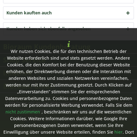
Kunden kauften auch
Kunden haben sich ebenfalls angesehen
Bioraum Kundenberatung
Wir nutzen Cookies, die für den technischen Betrieb der
Shop Service
Website erforderlich sind und stets gesetzt werden. Andere
Cookies, die den Komfort bei der Benutzung dieser Website
Infothek
erhöhen, der Direktwerbung dienen oder die Interaktion mit
anderen Websites und sozialen Netzwerken vereinfachen,
Bioraum GmbH
werden nur mit Ihrer Zustimmung gesetzt. Durch Klicken auf
„Einverstanden“ stimmen Sie der entsprechenden
Datenverarbeitung zu. Cookies und personenbezogene Daten
* Alle Preise inkl. gesetzl. Mehrwertsteuer zzgl.
Versandkosten
und ggf.
werden für personalisierte Werbung verwendet. Falls Sie dem
Nachnahmegebühren, wenn nicht anders beschrieben
nicht zustimmen
, beschränken wir uns auf die wesentlichen
Cookies. Weitere Informationen darüber, wie Google Ihre
Hilfe / Support
Kontakt zur Bioraum GmbH
personenbezogenen Daten verwendet, wenn Sie Ihre
Einwilligung über unsere Website erteilen, finden Sie
hier
. Dort
Versand- und Zahlungsbedingungen