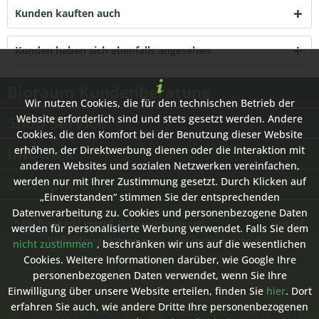
Kunden kauften auch
Kunden haben sich ebenfalls angesehen
Bioraum Kundenberatung
Wir nutzen Cookies, die für den technischen Betrieb der
Shop Service
Website erforderlich sind und stets gesetzt werden. Andere
Cookies, die den Komfort bei der Benutzung dieser Website
Infothek
erhöhen, der Direktwerbung dienen oder die Interaktion mit
anderen Websites und sozialen Netzwerken vereinfachen,
Bioraum GmbH
werden nur mit Ihrer Zustimmung gesetzt. Durch Klicken auf
„Einverstanden“ stimmen Sie der entsprechenden
Datenverarbeitung zu. Cookies und personenbezogene Daten
* Alle Preise inkl. gesetzl. Mehrwertsteuer zzgl.
Versandkosten
und ggf.
werden für personalisierte Werbung verwendet. Falls Sie dem
Nachnahmegebühren, wenn nicht anders beschrieben
nicht zustimmen
, beschränken wir uns auf die wesentlichen
Cookies. Weitere Informationen darüber, wie Google Ihre
Hilfe / Support
Kontakt zur Bioraum GmbH
personenbezogenen Daten verwendet, wenn Sie Ihre
Einwilligung über unsere Website erteilen, finden Sie
hier
. Dort
Versand- und Zahlungsbedingungen
erfahren Sie auch, wie andere Dritte Ihre personenbezogenen
Datenschutz im Bioraum Shop
Impressum der Bioraum GmbH