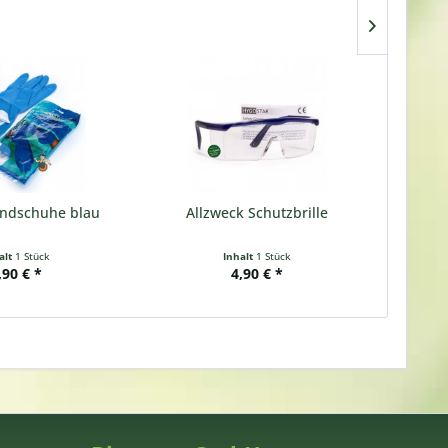
dschuhe blau
Allzweck Schutzbrille
Ter
Str
alt
1 Stück
Inhalt
1 Stück
,90 € *
4,90 € *