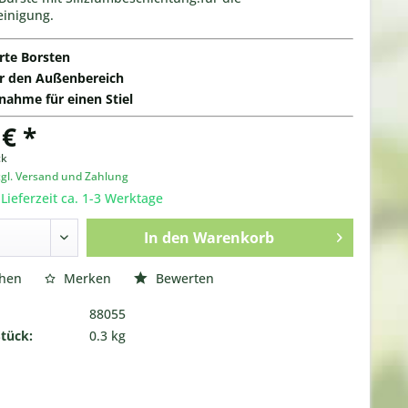
einigung.
rte Borsten
ür den Außenbereich
nahme für einen Stiel
 € *
ck
zgl. Versand und Zahlung
 Lieferzeit ca. 1-3 Werktage
In den
Warenkorb
chen
Merken
Bewerten
88055
Stück:
0.3 kg