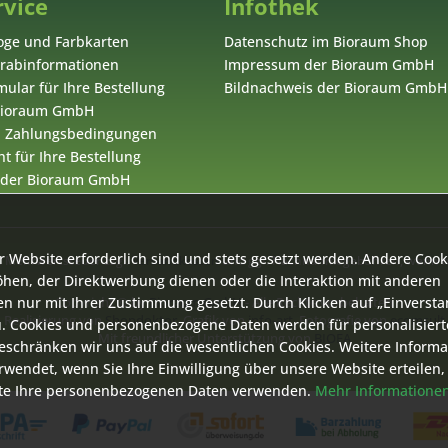
rvice
Infothek
oge und Farbkarten
Datenschutz im Bioraum Shop
orabinformationen
Impressum der Bioraum GmbH
ular für Ihre Bestellung
Bildnachweis der Bioraum GmbH
 Bioraum GmbH
d Zahlungsbedingungen
t für Ihre Bestellung
 der Bioraum GmbH
r Website erforderlich sind und stets gesetzt werden. Andere Cook
zl. Mehrwertsteuer zzgl.
Versandkosten
und ggf. Nachnahmegebühren, wenn ni
öhen, der Direktwerbung dienen oder die Interaktion mit anderen
n nur mit Ihrer Zustimmung gesetzt. Durch Klicken auf „Einverst
Copyright © by
Bioraum GmbH
- Alle Rechte vorbehalten
Realisierung von
Shopdoktor
, Grafik von
info-art
, Fotografie von
ecomsult
. Cookies und personenbezogene Daten werden für personalisiert
Mit freundlicher Unterstützung von
BIOFA
beschränken wir uns auf die wesentlichen Cookies. Weitere Inform
wendet, wenn Sie Ihre Einwilligung über unsere Website erteilen,
ritte Ihre personenbezogenen Daten verwenden.
Mehr Informatione