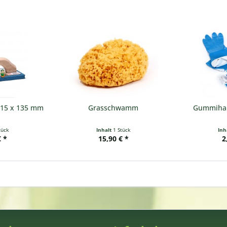
15 x 135 mm
Grasschwamm
Gummihan
tück
Inhalt
1 Stück
Inh
€ *
15,90 € *
2