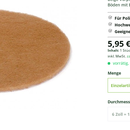
Böden mit 
Für Pol
Hochwe
Geeigne
5,95 €
Inhalt:
1 Stü
inkl. MwSt.
z
vorrätig,
Menge
Einzelarti
Durchmess
6 Zoll = 
mm