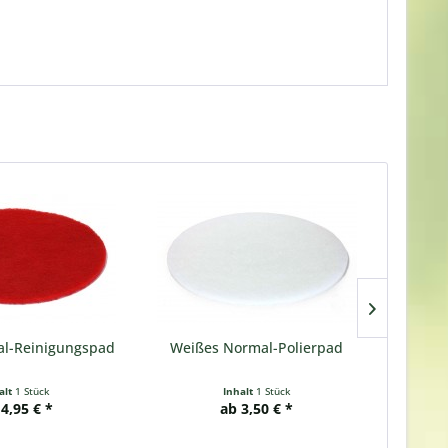
al-Reinigungspad
Weißes Normal-Polierpad
Beige
alt
1 Stück
Inhalt
1 Stück
4,95 € *
ab 3,50 € *