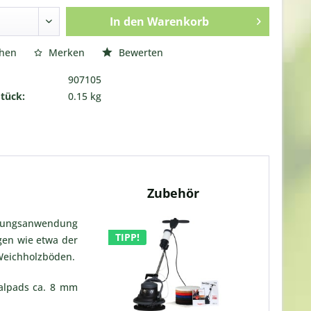
In den
Warenkorb
chen
Merken
Bewerten
907105
Stück:
0.15 kg
Zubehör
igungsanwendung
TIPP!
gen wie etwa der
 Weichholzböden.
malpads ca. 8 mm