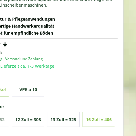
Einscheibenmaschinen.
itur & Pflegeanwendungen
rtige Handwerkerqualität
t für empfindliche Böden
 *
ck
zgl. Versand und Zahlung
 Lieferzeit ca. 1-3 Werktage
kel
VPE à 10
Stück
er
152
12 Zoll = 305
13 Zoll = 325
16 Zoll = 406
mm
mm
mm