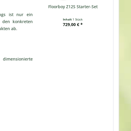
Floorboy Z12S Starter-Set
ngs ist nur ein
Inhalt
1 Stück
on den konkreten
729,00 € *
ukten ab.
 dimensionierte