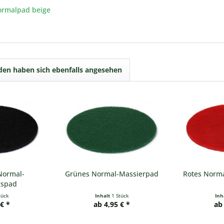
rmalpad beige
en haben sich ebenfalls angesehen
Normal-
Grünes Normal-Massierpad
Rotes Norm
gspad
tück
Inhalt
1 Stück
Inh
 € *
ab 4,95 € *
ab 