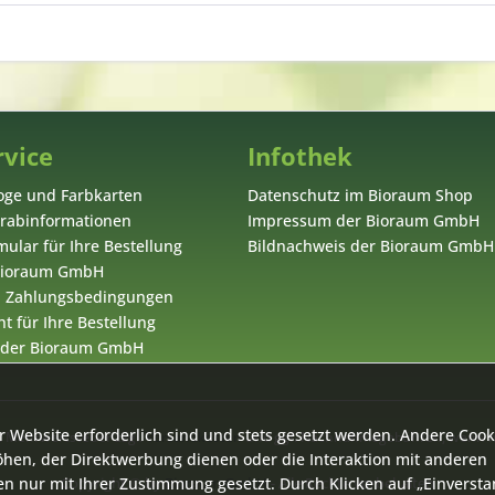
rvice
Infothek
oge und Farbkarten
Datenschutz im Bioraum Shop
orabinformationen
Impressum der Bioraum GmbH
ular für Ihre Bestellung
Bildnachweis der Bioraum GmbH
 Bioraum GmbH
d Zahlungsbedingungen
t für Ihre Bestellung
 der Bioraum GmbH
r Website erforderlich sind und stets gesetzt werden. Andere Cook
zl. Mehrwertsteuer zzgl.
Versandkosten
und ggf. Nachnahmegebühren, wenn ni
öhen, der Direktwerbung dienen oder die Interaktion mit anderen
n nur mit Ihrer Zustimmung gesetzt. Durch Klicken auf „Einverst
Copyright © by
Bioraum GmbH
- Alle Rechte vorbehalten