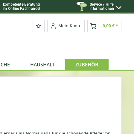
kompetente Beratung
Service / Hilfe
im Online Fachhandel
Informationen
Mein Konto
0,00 € *
ICHE
HAUSHALT
ZUBEHÖR
olierpads als Normalpads für die schonende Pflege von