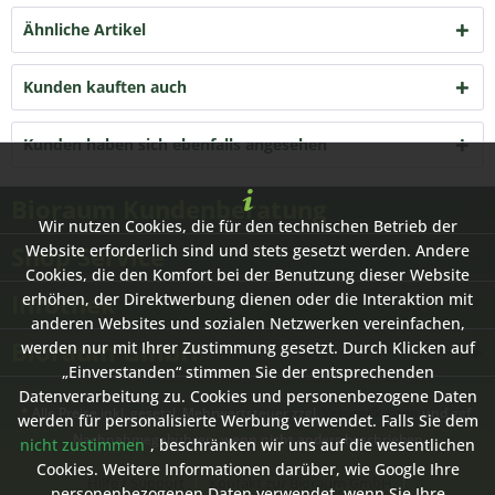
Ähnliche Artikel
Kunden kauften auch
Kunden haben sich ebenfalls angesehen
Bioraum Kundenberatung
Wir nutzen Cookies, die für den technischen Betrieb der
Shop Service
Website erforderlich sind und stets gesetzt werden. Andere
Cookies, die den Komfort bei der Benutzung dieser Website
Infothek
erhöhen, der Direktwerbung dienen oder die Interaktion mit
anderen Websites und sozialen Netzwerken vereinfachen,
Bioraum GmbH
werden nur mit Ihrer Zustimmung gesetzt. Durch Klicken auf
„Einverstanden“ stimmen Sie der entsprechenden
Datenverarbeitung zu. Cookies und personenbezogene Daten
* Alle Preise inkl. gesetzl. Mehrwertsteuer zzgl.
Versandkosten
und ggf.
werden für personalisierte Werbung verwendet. Falls Sie dem
Nachnahmegebühren, wenn nicht anders beschrieben
nicht zustimmen
, beschränken wir uns auf die wesentlichen
Cookies. Weitere Informationen darüber, wie Google Ihre
Hilfe / Support
Kontakt zur Bioraum GmbH
personenbezogenen Daten verwendet, wenn Sie Ihre