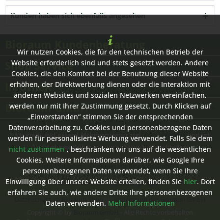
Kunden haben sich ebenfalls angesehen
Bioraum Kundenberatung
Wir nutzen Cookies, die für den technischen Betrieb der
Shop Service
Website erforderlich sind und stets gesetzt werden. Andere
Cookies, die den Komfort bei der Benutzung dieser Website
Infothek
erhöhen, der Direktwerbung dienen oder die Interaktion mit
anderen Websites und sozialen Netzwerken vereinfachen,
Bioraum GmbH
werden nur mit Ihrer Zustimmung gesetzt. Durch Klicken auf
„Einverstanden“ stimmen Sie der entsprechenden
Datenverarbeitung zu. Cookies und personenbezogene Daten
* Alle Preise inkl. gesetzl. Mehrwertsteuer zzgl.
Versandkosten
und ggf.
werden für personalisierte Werbung verwendet. Falls Sie dem
Nachnahmegebühren, wenn nicht anders beschrieben
nicht zustimmen
, beschränken wir uns auf die wesentlichen
Cookies. Weitere Informationen darüber, wie Google Ihre
Hilfe / Support
Kontakt zur Bioraum GmbH
personenbezogenen Daten verwendet, wenn Sie Ihre
Einwilligung über unsere Website erteilen, finden Sie
hier
. Dort
Versand- und Zahlungsbedingungen
erfahren Sie auch, wie andere Dritte Ihre personenbezogenen
Datenschutz im Bioraum Shop
Impressum der Bioraum GmbH
Daten verwenden.
Mehr Informationen
Copyright © by
Bioraum GmbH
- Alle Rechte vorbehalten