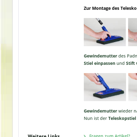
Zur Montage des Teleskop
Gewindemutter
des Pad
Stiel einpassen
und
Stift
Gewindemutter
wieder n
Nun ist der
Teleskopstiel
Weitere Links
Fragen zum Artikel?