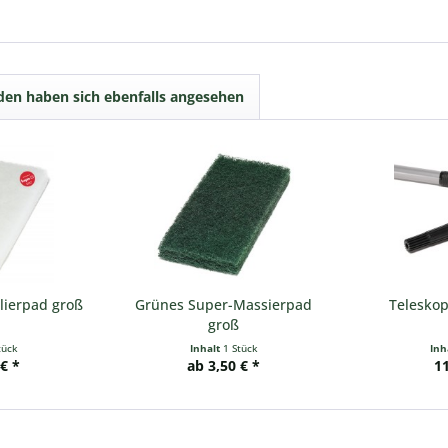
en haben sich ebenfalls angesehen
lierpad groß
Grünes Super-Massierpad
Teleskop
groß
tück
Inhalt
1 Stück
Inh
 € *
ab 3,50 € *
11