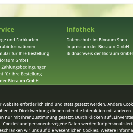
rvice
Infothek
oge und Farbkarten
Datenschutz im Bioraum Shop
orabinformationen
Impressum der Bioraum GmbH
ular für Ihre Bestellung
Bildnachweis der Bioraum GmbH
 Bioraum GmbH
d Zahlungsbedingungen
t für Ihre Bestellung
 der Bioraum GmbH
r Website erforderlich sind und stets gesetzt werden. Andere Cook
zl. Mehrwertsteuer zzgl.
Versandkosten
und ggf. Nachnahmegebühren, wenn ni
öhen, der Direktwerbung dienen oder die Interaktion mit anderen
n nur mit Ihrer Zustimmung gesetzt. Durch Klicken auf „Einverst
Copyright © by
Bioraum GmbH
- Alle Rechte vorbehalten
Realisierung von
Shopdoktor
, Grafik von
info-art
, Fotografie von
ecomsult
. Cookies und personenbezogene Daten werden für personalisiert
Mit freundlicher Unterstützung von
BIOFA
beschränken wir uns auf die wesentlichen Cookies. Weitere Inform