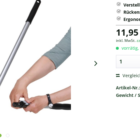
Verstel
Rücken
Ergono
11,95
inkl. MwSt.
z
vorrätig,
Verglei
Artikel-Nr.:
Gewicht / 