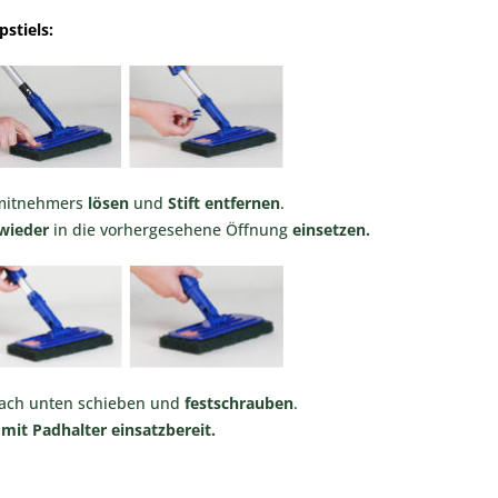
stiels:
mitnehmers
lösen
und
Stift entfernen
.
 wieder
in die vorhergesehene Öffnung
einsetzen.
ach unten schieben und
festschrauben
.
 mit Padhalter einsatzbereit.