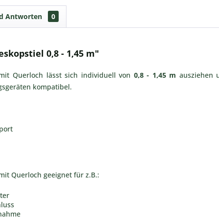
nd Antworten
0
kopstiel 0,8 - 1,45 m"
mit Querloch lässt sich individuell von
0,8 - 1,45 m
ausziehen u
sgeräten kompatibel.
port
h
it Querloch geeignet für z.B.:
ter
luss
fnahme