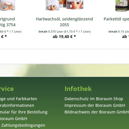
artgrund
Hartwachsöl, seidenglänzend
Parkettöl spe
ltig 3754
2055
60 € * / 1 Liter)
Inhalt
0.375 Liter
(51,73 € * / 1 Liter)
Inhalt
0.15 Li
 € *
ab 19,40 € *
ab 
rvice
Infothek
oge und Farbkarten
Datenschutz im Bioraum Shop
orabinformationen
Impressum der Bioraum GmbH
ular für Ihre Bestellung
Bildnachweis der Bioraum GmbH
 Bioraum GmbH
d Zahlungsbedingungen