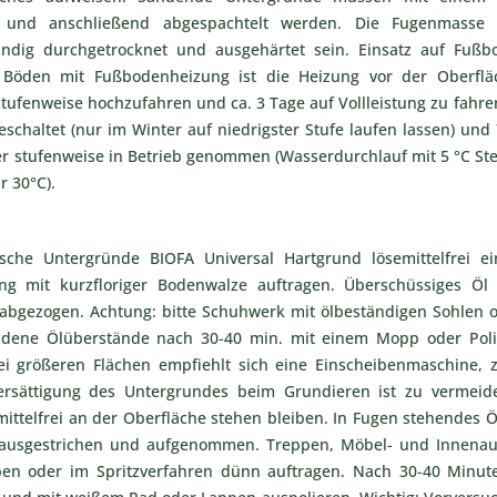
t und anschließend abgespachtelt werden. Die Fugenmasse 
tändig durchgetrocknet und ausgehärtet sein. Einsatz auf Fuß
Böden mit Fußbodenheizung ist die Heizung vor der Oberfl
ufenweise hochzufahren und ca. 3 Tage auf Vollleistung zu fahren
schaltet (nur im Winter auf niedrigster Stufe laufen lassen) und
r stufenweise in Betrieb genommen (Wasserdurchlauf mit 5 °C Ste
 30°C).
sche Untergründe BIOFA Universal Hartgrund lösemittelfrei 
ng mit kurzfloriger Bodenwalze auftragen. Überschüssiges Öl
abgezogen. Achtung: bitte Schuhwerk mit ölbeständigen Sohlen 
dene Ölüberstände nach 30-40 min. mit einem Mopp oder Pol
i größeren Flächen empfiehlt sich eine Einscheibenmaschine, 
ersättigung des Untergrundes beim Grundieren ist zu vermeide
mittelfrei an der Oberfläche stehen bleiben. In Fugen stehendes 
r ausgestrichen und aufgenommen. Treppen, Möbel- und Innenau
ppen oder im Spritzverfahren dünn auftragen. Nach 30-40 Minu