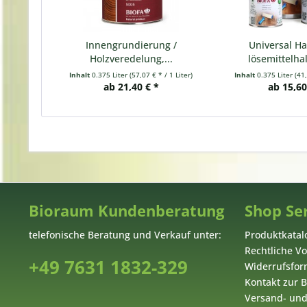
Innengrundierung /
Universal H
Holzveredelung,...
lösemittelha
Inhalt
0.375 Liter
(57,07 € * / 1 Liter)
Inhalt
0.375 Liter
(41,
ab 21,40 € *
ab 15,60
Bioraum Kundenberatung
Shop Se
telefonische Beratung und Verkauf unter:
Produktkatal
Rechtliche V
+49 7631 1832-329
Widerrufsform
Kontakt zur
Versand- un