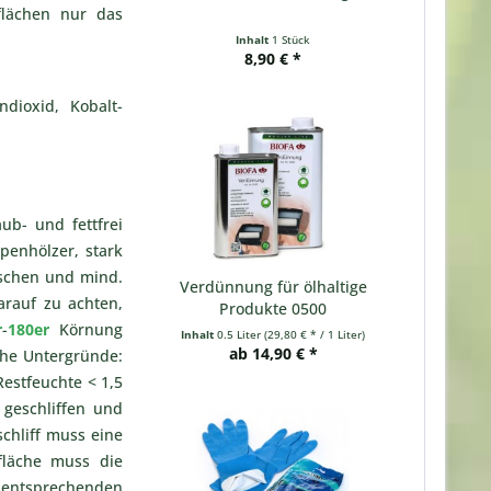
flächen nur das
Inhalt
1 Stück
8,90 € *
ndioxid, Kobalt-
ub- und fettfrei
penhölzer, stark
aschen und mind.
Verdünnung für ölhaltige
arauf zu achten,
Produkte 0500
r
-
180er
Körnung
Inhalt
0.5 Liter
(29,80 € * / 1 Liter)
ab 14,90 € *
che Untergründe:
Restfeuchte < 1,5
geschliffen und
chliff muss eine
fläche muss die
 entsprechenden