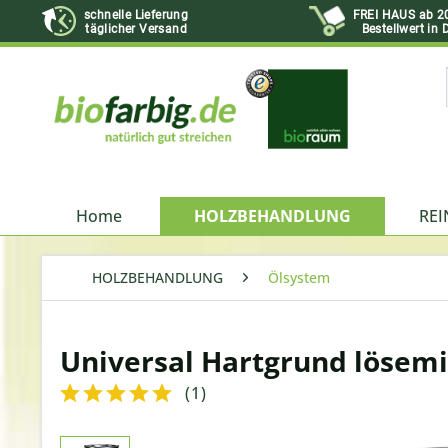
schnelle Lieferung
FREI HAUS ab 2
täglicher Versand
Bestellwert in 
Home
HOLZBEHANDLUNG
REI
HOLZBEHANDLUNG
Ölsystem
Universal Hartgrund lösemit
(
1
)