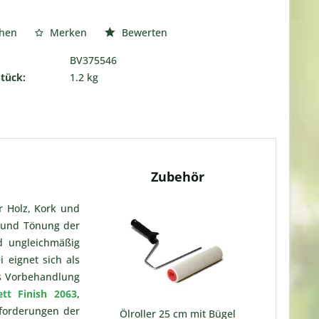
chen
Merken
Bewerten
BV375546
Stück:
1.2 kg
Zubehör
r Holz, Kork und
r und Tönung der
d ungleichmäßig
 eignet sich als
s Vorbehandlung
ett Finish 2063
,
nforderungen der
Ölroller 25 cm mit Bügel