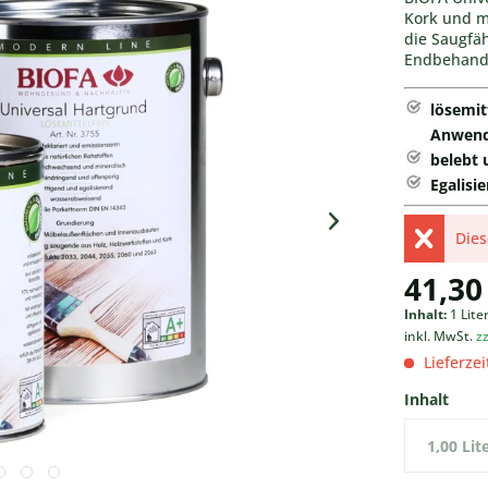
Kork und m
die Saugfäh
Endbehandl
lösemit
Anwend
belebt 
Egalisi
Dies
41,30
Inhalt:
1 Lite
inkl. MwSt.
z
Lieferze
Inhalt
1,00 Lit