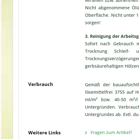
verteilen bzw. abnehmen
Nicht abgenommene Ölüb
Oberfläche. Nicht unter 1
sorgen!
3. Reinigung der Arbeits
Sofort nach Gebrauch 
Trocknung Schleif- u
Trocknungsverzögerungen
gerbsäurehaltigen Hölzer
Verbrauch
Gemäß der bauaufsichtl
lösemittelfrei 3755 auf 
ml/m² bzw. 40-50 m²/l
Untergründen. Verbrauch
Untergrundes ab. Evtl. du
Weitere Links
Fragen zum Artikel?