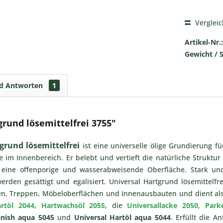
Verglei
Artikel-Nr.:
Gewicht / 
nd Antworten
1
rund lösemittelfrei 3755"
grund lösemittelfrei
ist eine universelle ölige Grundierung fü
 im Innenbereich. Er belebt und vertieft die natürliche Struktu
 eine offenporige und wasserabweisende Oberfläche. Stark un
den gesättigt und egalisiert. Universal Hartgrund lösemittelfrei
n, Treppen, Möbeloberflächen und Innenausbauten und dient al
rtöl 2044
,
Hartwachsöl 2055
, die
Universallacke 2050
,
Park
inish aqua 5045
und
Universal Hartöl aqua 5044
. Erfüllt die A