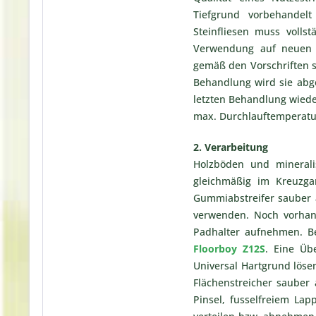
Tiefgrund vorbehandel
Steinfliesen muss volls
Verwendung auf neuen 
gemäß den Vorschriften st
Behandlung wird sie abge
letzten Behandlung wiede
max. Durchlauftemperatur
2. Verarbeitung
Holzböden und minerali
gleichmäßig im Kreuzga
Gummiabstreifer sauber 
verwenden. Noch vorhan
Padhalter aufnehmen. Be
Floorboy Z12S
. Eine Üb
Universal Hartgrund löse
Flächenstreicher saube
Pinsel, fusselfreiem La