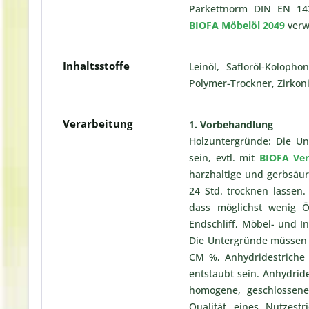
Parkettnorm DIN EN 143
BIOFA Möbelöl 2049
ver
Inhaltsstoffe
Leinöl, Safloröl-Koloph
Polymer-Trockner, Zirko
Verarbeitung
1. Vorbehandlung
Holzuntergründe: Die Un
sein, evtl. mit
BIOFA Ve
harzhaltige und gerbsäur
24 Std. trocknen lassen.
dass möglichst wenig Ö
Endschliff, Möbel- und 
Die Untergründe müssen t
CM %, Anhydridestriche 
entstaubt sein. Anhydrid
homogene, geschlossene
Qualität eines Nutzes