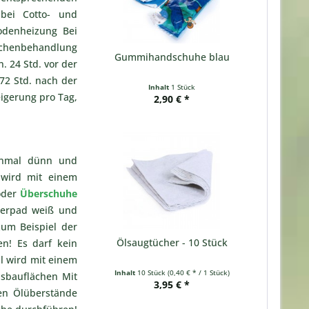
bei Cotto- und
bodenheizung Bei
ächenbehandlung
Gummihandschuhe blau
. 24 Std. vor der
 72 Std. nach der
Inhalt
1 Stück
igerung pro Tag,
2,90 € *
einmal dünn und
 wird mit einem
oder
Überschuhe
ierpad weiß und
zum Beispiel der
Ölsaugtücher - 10 Stück
n! Es darf kein
Öl wird mit einem
Inhalt
10 Stück
(0,40 € * / 1 Stück)
sbauflächen Mit
3,95 € *
ten Ölüberstände