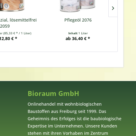
zial, lösemittelfrei
Pflegeöl 2076
P
2059
ter
(85,33 € * / 1 Liter)
Inhalt
1 Liter
12,80 € *
ab 36,40 € *
Bioraum GmbH
Onlinehandel mit wohnbiologischen
Baustoffen aus Freiburg seit 1999. Das
Geheimnis des Erfolges ist die baubiologische
Expertise im Unternehmen. Unsere Kunden
stehen mit ihren Vorhaben im Zentrum