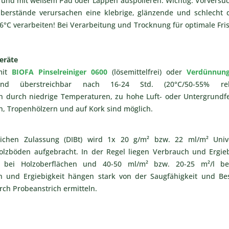
 und mit weißem Pad oder Lappen auspolieren. Wichtig: Vorversu
erstände verursachen eine klebrige, glänzende und schlecht 
6°C verarbeiten! Bei Verarbeitung und Trocknung für optimale Fris
geräte
mit
BIOFA Pinselreiniger 0600
(lösemittelfrei) oder
Verdünnun
nd überstreichbar nach 16-24 Std. (20°C/50-55% rel. 
 durch niedrige Temperaturen, zu hohe Luft- oder Untergrundf
n, Tropenhölzern und auf Kork sind möglich.
ichen Zulassung (DIBt) wird 1x 20 g/m² bzw. 22 ml/m² Univ
Holzböden aufgebracht. In der Regel liegen Verbrauch und Ergieb
 bei Holzoberflächen und 40-50 ml/m² bzw. 20-25 m²/l bei
 und Ergiebigkeit hängen stark von der Saugfähigkeit und Bes
rch Probeanstrich ermitteln.