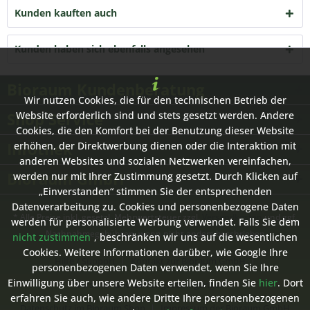
Kunden kauften auch
Kunden haben sich ebenfalls angesehen
Bioraum Kundenberatung
Wir nutzen Cookies, die für den technischen Betrieb der
Shop Service
Website erforderlich sind und stets gesetzt werden. Andere
Cookies, die den Komfort bei der Benutzung dieser Website
Infothek
erhöhen, der Direktwerbung dienen oder die Interaktion mit
anderen Websites und sozialen Netzwerken vereinfachen,
Bioraum GmbH
werden nur mit Ihrer Zustimmung gesetzt. Durch Klicken auf
„Einverstanden“ stimmen Sie der entsprechenden
Datenverarbeitung zu. Cookies und personenbezogene Daten
* Alle Preise inkl. gesetzl. Mehrwertsteuer zzgl.
Versandkosten
und ggf.
werden für personalisierte Werbung verwendet. Falls Sie dem
Nachnahmegebühren, wenn nicht anders beschrieben
nicht zustimmen
, beschränken wir uns auf die wesentlichen
Cookies. Weitere Informationen darüber, wie Google Ihre
Hilfe / Support
Kontakt zur Bioraum GmbH
personenbezogenen Daten verwendet, wenn Sie Ihre
Einwilligung über unsere Website erteilen, finden Sie
hier
. Dort
Versand- und Zahlungsbedingungen
erfahren Sie auch, wie andere Dritte Ihre personenbezogenen
Datenschutz im Bioraum Shop
Impressum der Bioraum GmbH