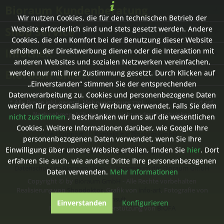
Bioraum Kundenberatung
Wir nutzen Cookies, die für den technischen Betrieb der
Shop Service
Website erforderlich sind und stets gesetzt werden. Andere
Cookies, die den Komfort bei der Benutzung dieser Website
Infothek
erhöhen, der Direktwerbung dienen oder die Interaktion mit
anderen Websites und sozialen Netzwerken vereinfachen,
Bioraum GmbH
werden nur mit Ihrer Zustimmung gesetzt. Durch Klicken auf
„Einverstanden“ stimmen Sie der entsprechenden
Datenverarbeitung zu. Cookies und personenbezogene Daten
* Alle Preise inkl. gesetzl. Mehrwertsteuer zzgl.
Versandkosten
und ggf.
werden für personalisierte Werbung verwendet. Falls Sie dem
Nachnahmegebühren, wenn nicht anders beschrieben
nicht zustimmen
, beschränken wir uns auf die wesentlichen
Cookies. Weitere Informationen darüber, wie Google Ihre
Hilfe / Support
Kontakt zur Bioraum GmbH
personenbezogenen Daten verwendet, wenn Sie Ihre
Einwilligung über unsere Website erteilen, finden Sie
hier
. Dort
Versand- und Zahlungsbedingungen
erfahren Sie auch, wie andere Dritte Ihre personenbezogenen
Datenschutz im Bioraum Shop
Impressum der Bioraum GmbH
Daten verwenden.
Mehr Informationen
Copyright © by
Bioraum GmbH
- Alle Rechte vorbehalten
Realisierung von
Shopdoktor
, Grafik von
info-art
, Fotografie von
ecomsult
Einverstanden
Konfigurieren
Mit freundlicher Unterstützung von
BIOFA