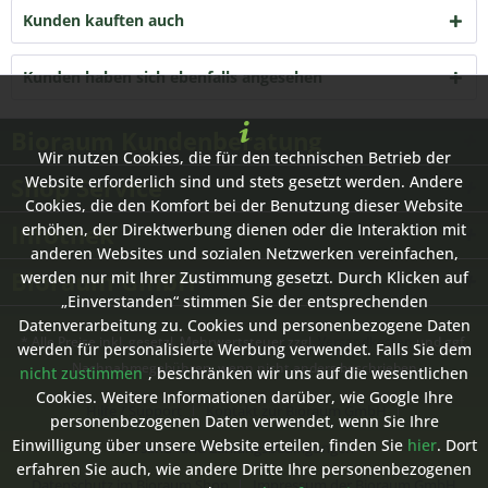
Kunden kauften auch
Kunden haben sich ebenfalls angesehen
Bioraum Kundenberatung
Wir nutzen Cookies, die für den technischen Betrieb der
Shop Service
Website erforderlich sind und stets gesetzt werden. Andere
Cookies, die den Komfort bei der Benutzung dieser Website
Infothek
erhöhen, der Direktwerbung dienen oder die Interaktion mit
anderen Websites und sozialen Netzwerken vereinfachen,
Bioraum GmbH
werden nur mit Ihrer Zustimmung gesetzt. Durch Klicken auf
„Einverstanden“ stimmen Sie der entsprechenden
Datenverarbeitung zu. Cookies und personenbezogene Daten
* Alle Preise inkl. gesetzl. Mehrwertsteuer zzgl.
Versandkosten
und ggf.
werden für personalisierte Werbung verwendet. Falls Sie dem
Nachnahmegebühren, wenn nicht anders beschrieben
nicht zustimmen
, beschränken wir uns auf die wesentlichen
Cookies. Weitere Informationen darüber, wie Google Ihre
Hilfe / Support
Kontakt zur Bioraum GmbH
personenbezogenen Daten verwendet, wenn Sie Ihre
Einwilligung über unsere Website erteilen, finden Sie
hier
. Dort
Versand- und Zahlungsbedingungen
erfahren Sie auch, wie andere Dritte Ihre personenbezogenen
Datenschutz im Bioraum Shop
Impressum der Bioraum GmbH